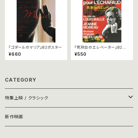
『ゴダールのマリア』B2ポスター
『死刑台のエレベーター』B2ポ
スター
¥660
¥550
CATEGORY
特集上映 / クラシック
パンフレット
新作映画
ポスター