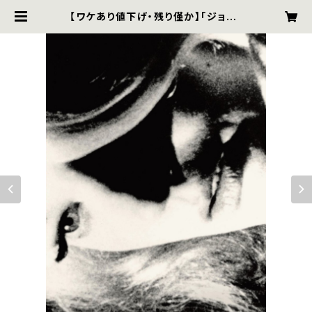
【ワケあり値下げ・残り僅か】「ジョン・
カサヴェテス レトロスペクティヴ リプ
リーズ」パンフレット | ザジフィルム
ズ オンラインショップ｜zaziefilms
online shop