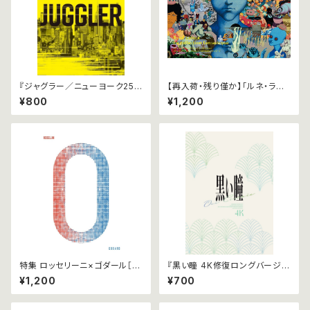
『ジャグラー／ニューヨーク25
【再入荷・残り僅か】「ルネ・ラル
時 4K修復版』パンフレット
ー ファンタスティック・コレクシ
¥800
¥1,200
ョン」パンフレット
特集 ロッセリーニ×ゴダール［２
『黒い瞳 4K修復ロングバージョ
つのゼロ年］｜『ドイツ零年』『新
ン』パンフレット
¥1,200
¥700
ドイツ零年』