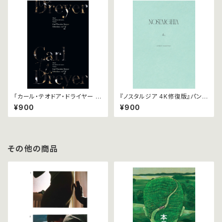
「カール・テオドア・ドライヤー セ
『ノスタルジア 4K修復版』パンフ
レクション vol.2」 パンフレット
レット
¥900
¥900
その他の商品