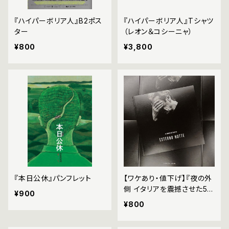
『ハイパーボリア人』B2ポス
『ハイパーボリア人』Tシャツ
ター
（レオン＆コシーニャ）
¥800
¥3,800
『本日公休』パンフレット
【ワケあり・値下げ】『夜の外
側 イタリアを震撼させた55
¥900
日間』パンフレット
¥800