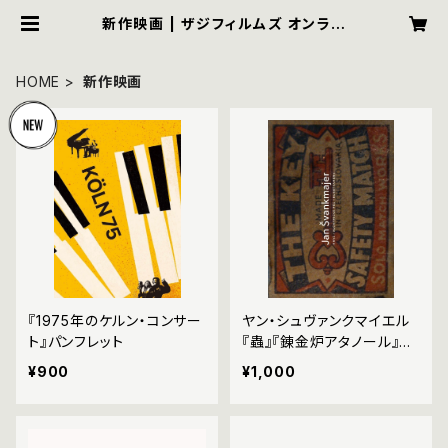
新作映画 | ザジフィルムズ オンライ
ンショップ｜zaziefilms online s
hop
HOME
新作映画
『1975年のケルン・コンサー
ヤン・シュヴァンクマイエル
ト』パンフレット
『蟲』『錬金炉アタノール』
『クンストカメラ』パンフレッ
¥900
¥1,000
ト