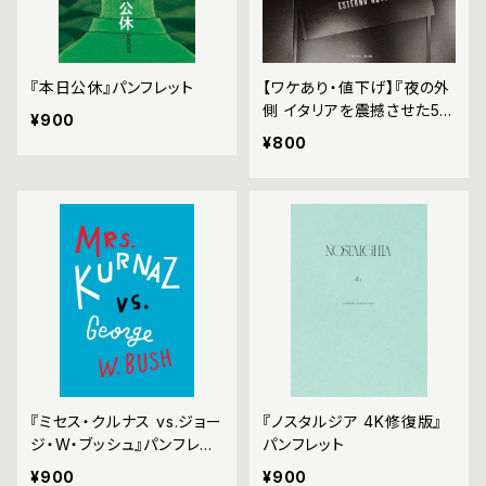
『本日公休』パンフレット
【ワケあり・値下げ】『夜の外
側 イタリアを震撼させた55
¥900
日間』パンフレット
¥800
『ミセス・クルナス vs.ジョー
『ノスタルジア 4K修復版』
ジ・W・ブッシュ』パンフレッ
パンフレット
ト
¥900
¥900