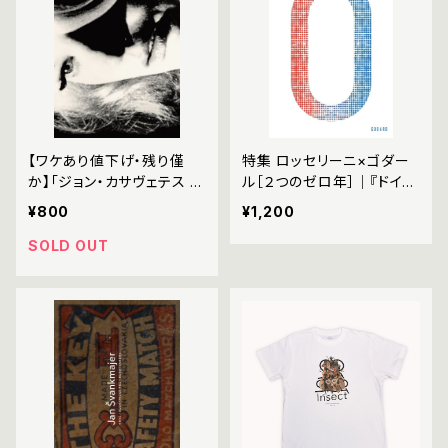
【ワケあり値下げ・残り僅
特集 ロッセリーニ×ゴダー
か】「ジョン・カサヴェテス レ
ル［２つのゼロ年］｜『ドイツ
トロスペクティヴ リプリー
零年』『新ドイツ零年』
¥800
¥1,200
ズ」パンフレット
SOLD OUT