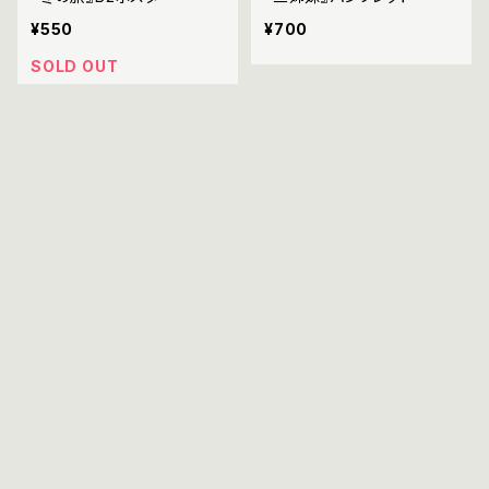
¥550
¥700
SOLD OUT
キーワードから探す
『MONOS 猿と呼ばれし者
『ハッピー・オールド・イヤ
カテゴリから探す
たち』パンフレット
ー』パンフレット
¥800
¥880
特集上映 / クラシック
新作映画