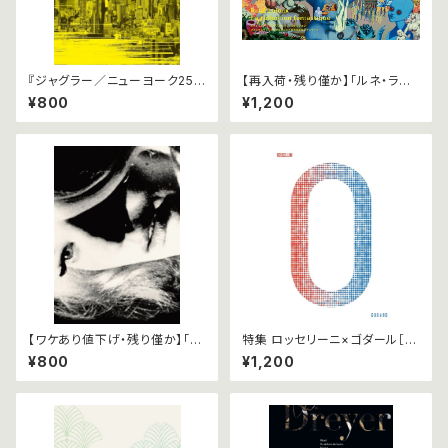
『ジャグラー／ニューヨーク25
【再入荷・残り僅か】「ルネ・ラル
時 4K修復版』パンフレット
ー ファンタスティック・コレクシ
¥800
¥1,200
ョン」パンフレット
【ワケあり値下げ・残り僅か】「ジ
特集 ロッセリーニ×ゴダール［２
ョン・カサヴェテス レトロスペク
つのゼロ年］｜『ドイツ零年』『新
¥800
¥1,200
ティヴ リプリーズ」パンフレット
ドイツ零年』