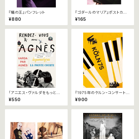
『蟻の王』パンフレット
『ゴダールのマリア』ポストカー
ド
¥880
¥165
「アニエス・ヴァルダをもっと知
『1975年のケルン・コンサート』
るための３本の映画」B2ポスタ
パンフレット
¥550
¥900
ー