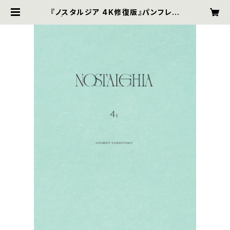
『ノスタルジア 4K修復版』パンフレッ
ト | ザジフィルムズ オンラインショッ
プ｜zaziefilms online shop