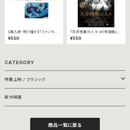
【再入荷・残り僅か】『ファンタス
『天井桟敷の人々 4K修復版』B
ティック・プラネット』ポストカー
2ポスター
¥550
¥550
ドセット
CATEGORY
特集上映 / クラシック
パンフレット
新作映画
ポスター
商品一覧に戻る