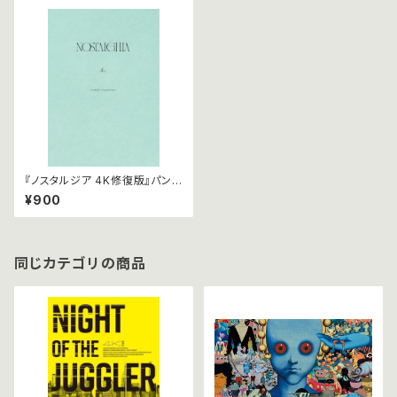
『ノスタルジア 4K修復版』パンフ
レット
¥900
同じカテゴリの商品